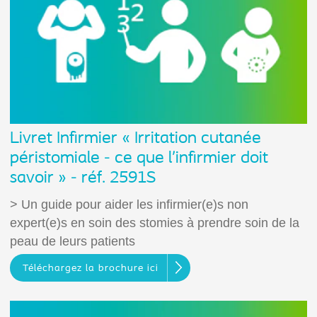
Livret Infirmier « Irritation cutanée
péristomiale - ce que l’infirmier doit
savoir » - réf. 2591S
> Un guide pour aider les infirmier(e)s non
expert(e)s en soin des stomies à prendre soin de la
peau de leurs patients
Téléchargez la brochure ici