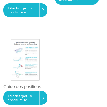
brochure ici
Téléchargez la
brochure ici
Guide des positions
Téléchargez la
brochure ici