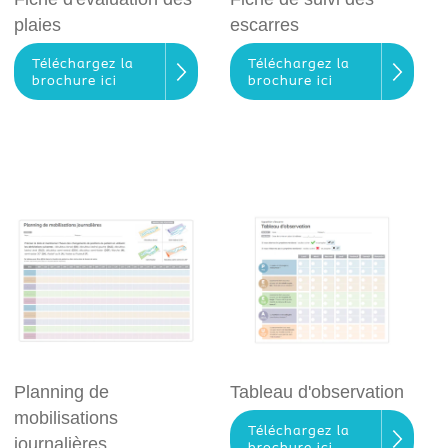
plaies
escarres
Téléchargez la
Téléchargez la
brochure ici
brochure ici
Planning de
Tableau d'observation
mobilisations
Téléchargez la
journalières