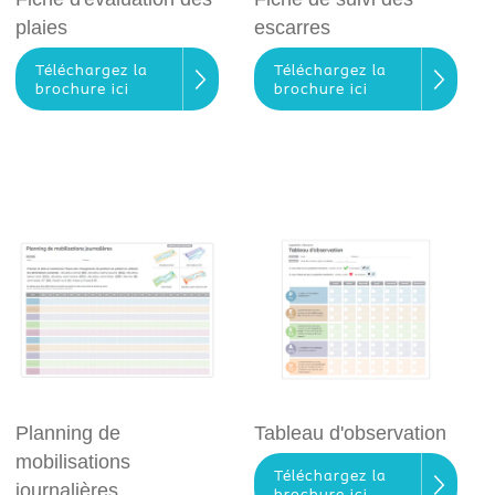
plaies
escarres
Téléchargez la
Téléchargez la
brochure ici
brochure ici
Planning de
Tableau d'observation
mobilisations
Téléchargez la
journalières