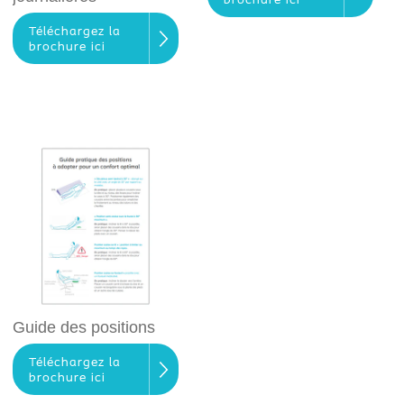
brochure ici
Téléchargez la
brochure ici
Guide des positions
Téléchargez la
brochure ici