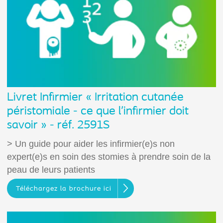
Livret Infirmier « Irritation cutanée
péristomiale - ce que l’infirmier doit
savoir » - réf. 2591S
> Un guide pour aider les infirmier(e)s non
expert(e)s en soin des stomies à prendre soin de la
peau de leurs patients
Téléchargez la brochure ici