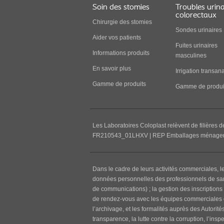
Soin des stomies
Troubles urina
colorectaux
Chirurgie des stomies
Sondes urinaires
Aider vos patients
Fuites urinaires
Informations produits
masculines
En savoir plus
Irrigation transan
Gamme de produits
Gamme de produi
Les Laboratoires Coloplast relèvent de filières d
FR210543_01LHXV | REP Emballages ménager
Dans le cadre de leurs activités commerciales, l
données personnelles des professionnels de santé
de communications) ; la gestion des inscriptions 
de rendez-vous avec les équipes commerciales de 
l’archivage, et les formalités auprès des Autorit
transparence, la lutte contre la corruption, l’insp