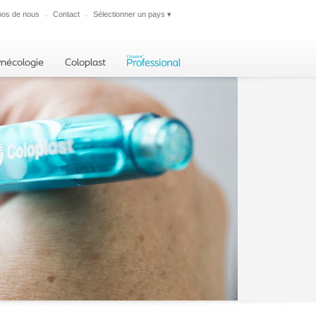
pos de nous
Contact
Sélectionner un pays
▾
Fermer
ynécologie
Coloplast