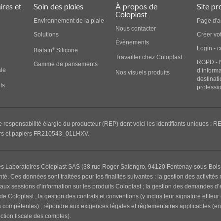
ires et
Soin des plaies
À propos de
Site pr
Coloplast
Environnement de la plaie
Page d'a
Nous contacter
Solution
s
Créer vo
Évènements
Login - 
®
Biatain
Silicone
Travailler chez Coloplast
RGPD - 
Gamme de pansements
ale
d’inform
Nos visuels produits
destinat
ts
professi
e responsabilité élargie du producteur (REP) dont voici les identifiants uniques :
RE
s et papiers FR210543_01LHX
V.
es Laboratoires Coloplast SAS (38 rue Roger Salengro, 94120 Fontenay-sous-Bois Fra
. Ces données sont traitées pour les finalités suivantes : la gestion des activités 
aux sessions d’information sur les produits Coloplast ; la gestion des demandes d’é
Coloplast ; la gestion des contrats et conventions (y inclus leur signature et leur
és compétentes) ; répondre aux exigences légales et réglementaires applicables (en pa
ection fiscale des comptes).