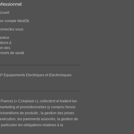
ofessionnel
ccueil
tre compte MedOk
connectez-vous
Notice
ations à
ion des
onnels de santé
P Equipements Electriques et Electroniques
nce) (« Coloplast »), collectent et traitent les
marketing et promotionnelles (y compris l'envoi
chantillons de produits ; la gestion des prises
 exécution, les paiements associés, la gestion de
rticulier les obligations relatives à la