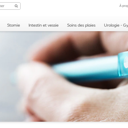
À pro
Stomie
Intestin et vessie
Soins des plaies
Urologie - G