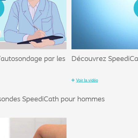
l'autosondage par les
Découvrez SpeediC
Voir la vidéo
es sondes SpeediCath pour hommes