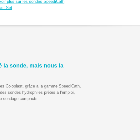
oir plus sur les sondes SpeediCath
ct Set
 la sonde, mais nous la
ires Coloplast, grâce a la gamme SpeediCath,
 des sondes hydrophiles prêtes a l’emploi,
de sondage compacts.