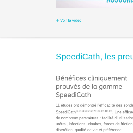
Voir la vidéo
SpeediCath, les preu
Bénéfices cliniquement
prouvés de la gamme
SpeediCath
11 études ont démontré l’efficacité des sond
52,53,54,57,58,60,70,107,109,116,133
SpeediCath
. Une effica
de nombreux paramètres : facilité d’utilisatio
urétral, infections urinaires, forces de friction
discrétion, qualité de vie et préférence.