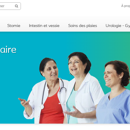
À pro
Stomie
Intestin et vessie
Soins des plaies
Urologie - G
aire