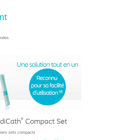
nt
ndes.
®
diCath
Compact Set
iers sets compacts