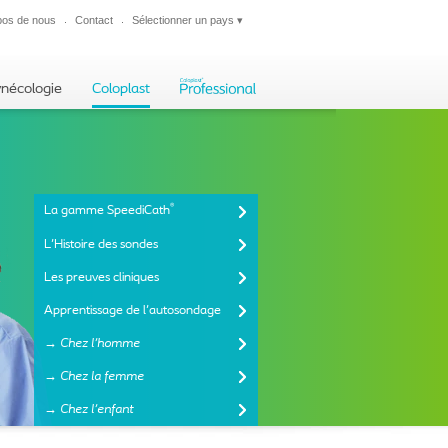
pos de nous
Contact
Sélectionner un pays
▾
Fermer
ynécologie
Coloplast
®
La gamme SpeediCath
L'Histoire des sondes
Les preuves cliniques
Apprentissage de l'autosondage
→ Chez l'homme
→ Chez la femme
→ Chez l'enfant