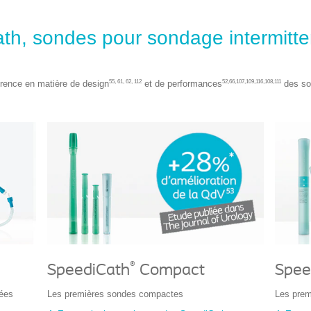
h, sondes pour sondage intermitte
55, 61, 62, 112
52,66,107,109,116,108,111
rence en matière de design
et de performances
des so
®
SpeediCath
Compact
Spee
iées
Les premières sondes compactes
Les prem