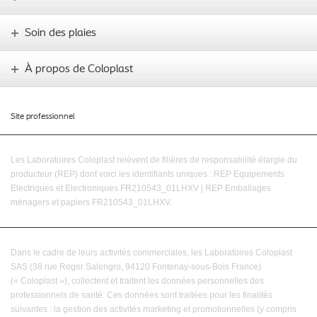
Soin des plaies
À propos de Coloplast
Site professionnel
Les Laboratoires Coloplast relèvent de filières de responsabilité élargie du
producteur (REP) dont voici les identifiants uniques :
REP Equipements
Electriques et Electroniques FR210543_01LHXV | REP Emballages
ménagers et papiers FR210543_01LHX
V.
Dans le cadre de leurs activités commerciales, les Laboratoires Coloplast
SAS (38 rue Roger Salengro, 94120 Fontenay-sous-Bois France)
(« Coloplast »), collectent et traitent les données personnelles des
professionnels de santé. Ces données sont traitées pour les finalités
suivantes : la gestion des activités marketing et promotionnelles (y compris