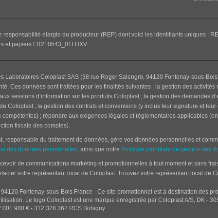
e responsabilité élargie du producteur (REP) dont voici les identifiants uniques :
RE
s et papiers FR210543_01LHX
V.
es Laboratoires Coloplast SAS (38 rue Roger Salengro, 94120 Fontenay-sous-Bois Fra
. Ces données sont traitées pour les finalités suivantes : la gestion des activités 
aux sessions d’information sur les produits Coloplast ; la gestion des demandes d’é
Coloplast ; la gestion des contrats et conventions (y inclus leur signature et leur
és compétentes) ; répondre aux exigences légales et réglementaires applicables (en pa
ection fiscale des comptes).
st, responsable du traitement de données, gère vos données personnelles et comme
tion des données personnelles
, ainsi que notre
Politique mondiale de gestion des d
voir de communications marketing et promotionnelles à tout moment et sans frais.
tacter votre représentant local de Coloplast. Trouvez votre représentant local de Co
 94120 Fontenay-sous-Bois France - Ce site promotionnel est à destination des prof
t utilisation. Le logo Coloplast est une marque enregistrée par Coloplast A/S, DK -
22 001 980 € - 312 328 362 RCS Bobigny