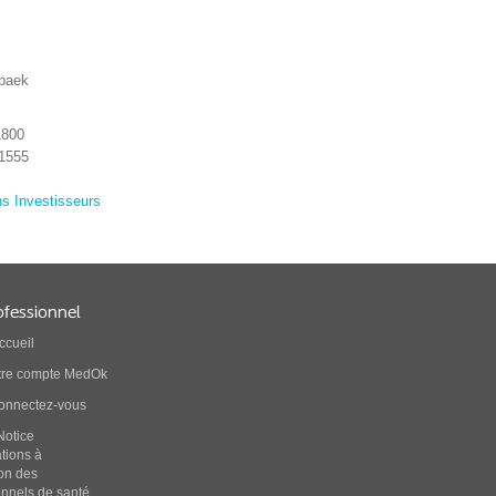
baek
1800
 1555
ns Investisseurs
ofessionnel
ccueil
tre compte MedOk
connectez-vous
Notice
ations à
ion des
onnels de santé