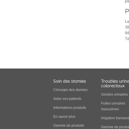
pa
P
La
38
94
Té
Soin des stomies
Troubles urina
colorectaux
Chirurgie des stomies
Sondes urinaires
Aider vos patients
Fuites urinaires
Informations produits
masculines
En savoir plus
Irrigation transan
Gamme de produits
Gamme de produi