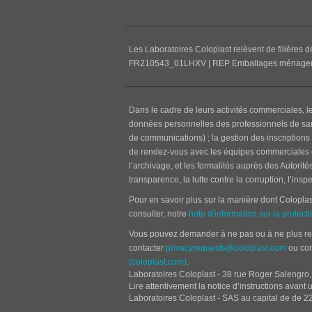
Les Laboratoires Coloplast relèvent de filières d
FR210543_01LHXV | REP Emballages ménager
Dans le cadre de leurs activités commerciales, l
données personnelles des professionnels de santé
de communications) ; la gestion des inscriptions 
de rendez-vous avec les équipes commerciales de 
l’archivage, et les formalités auprès des Autorit
transparence, la lutte contre la corruption, l’insp
Pour en savoir plus sur la manière dont Colopla
consulter, notre
note d’information sur la protec
Vous pouvez demander à ne pas ou à ne plus rece
contacter
privacyrequests@coloplast.com
ou con
(coloplast.com)
.
Laboratoires Coloplast - 38 rue Roger Salengro,
Lire attentivement la notice d’instructions avan
Laboratoires Coloplast - SAS au capital de de 