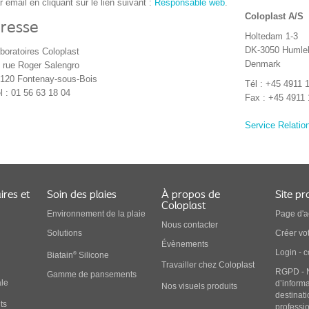
r email en cliquant sur le lien suivant :
Responsable web
.
Coloplast A/S
resse
Holtedam 1-3
DK-3050 Humle
boratoires Coloplast
Denmark
 rue Roger Salengro
120 Fontenay-sous-Bois
Tél : +45 4911 
l : 01 56 63 18 04
Fax : +45 4911
Service Relatio
ires et
Soin des plaies
À propos de
Site pr
Coloplast
Environnement de la plaie
Page d'a
Nous contacter
Solution
s
Créer vo
Évènements
Login - 
®
Biatain
Silicone
Travailler chez Coloplast
RGPD - 
Gamme de pansements
ale
d’inform
Nos visuels produits
destinat
ts
professi